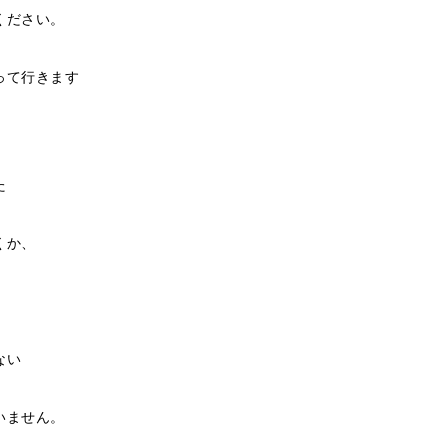
ください。
って行きます
た
くか、
。
ない
いません。