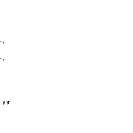
す）
す）
。
します