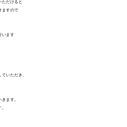
いただけると
けますので
行います
していただき、
。
いきます。
す。