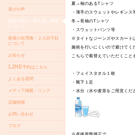
夏→袖のあるTシャツ
喜びの声
・薄手のスウェットやレギンス
冬→長袖のTシャツ
施術の流れ～持ち物・服装
について
・スウェットパンツ等
※タイトなジーンズやスカート
産後の生理痛・２人目不妊
について
施術を行いにくいので避けてく
お知らせ
こちらで着替えていただくこと
LINE予約はこちら
・フェイスタオル１枚
よくある質問
・靴下１足
・水分（水や麦茶をご用意くだ
メディア掲載・リンク
店舗情報
お問い合わせ
ブログ
※産後骨盤矯正で