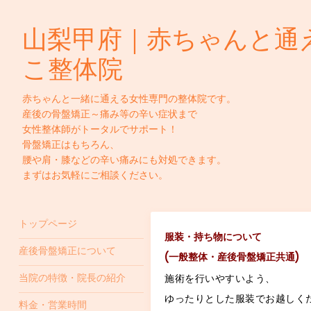
山梨甲府｜赤ちゃんと通
こ整体院
赤ちゃんと一緒に通える女性専門の整体院です。
産後の骨盤矯正～痛み等の辛い症状まで
女性整体師がトータルでサポート！
骨盤矯正はもちろん、
腰や肩・膝などの辛い痛みにも対処できます。
まずはお気軽にご相談ください。
トップページ
服装・持ち物について
産後骨盤矯正について
(一般整体・産後骨盤矯正共通)
施術を行いやすいよう、
当院の特徴・院長の紹介
ゆったりとした服装でお越しく
料金・営業時間