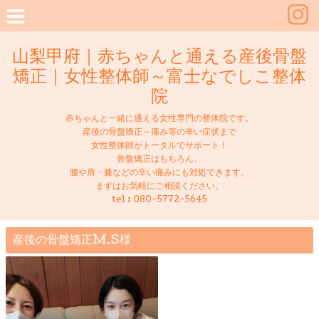
山梨甲府｜赤ちゃんと通える産後骨盤
矯正｜女性整体師～富士なでしこ整体
院
赤ちゃんと一緒に通える女性専門の整体院です。
産後の骨盤矯正～痛み等の辛い症状まで
女性整体師がトータルでサポート！
骨盤矯正はもちろん、
腰や肩・膝などの辛い痛みにも対処できます。
まずはお気軽にご相談ください。
tel :
080-5772-5645
産後の骨盤矯正M.S様