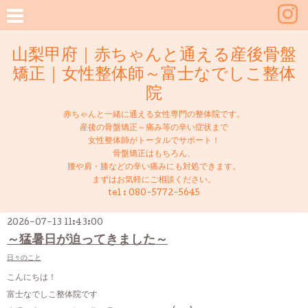
山梨甲府｜赤ちゃんと通える産後骨盤
矯正｜女性整体師～富士なでしこ整体
院
赤ちゃんと一緒に通える女性専門の整体院です。
産後の骨盤矯正～痛み等の辛い症状まで
女性整体師がトータルでサポート！
骨盤矯正はもちろん、
腰や肩・膝などの辛い痛みにも対処できます。
まずはお気軽にご相談ください。
tel :
080-5772-5645
2026-07-13 11:43:00
～猛暑日が迫ってきました～
日々のこと
こんにちは！
富士なでしこ整体院です