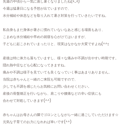
先週の中頃から一気に蒸し暑くなりましたね(>_<)
今週は猛暑日になる予想が出ていますので、
水分補給や休息などを取り入れて暑さ対策を行っていきたいですね。
私自身もまだ身体が暑さに慣れていないなあと感じる場面もあり、
こまめな水分補給や早めの就寝を心がけてはいますが、
子どもに起こされていまったりと、現実はなかなか大変ですよね(^^;
産後は特に体力も落ちていますし、様々な痛みや不調が出やすい時期です。
隠れ熱中症なども心配になってきますね。
痛みや不調は様子を見ていても良くなっていく事はあまりありません。
当院は赤ちゃんと一緒のご来院も可能ですので、
少しでも不調を感じたらお気軽にお問い合わせください。
産後の骨盤矯正を行いながら、肩こりや腰痛などの辛い症状にも
合わせて対処していきます(^^)
赤ちゃんはお母さんの隣でゴロンとしながら一緒に過ごしていただけます☆
元気な子育てのお力になれれば幸いです(^^)