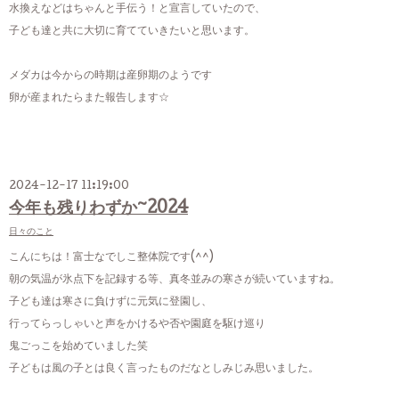
水換えなどはちゃんと手伝う！と宣言していたので、
子ども達と共に大切に育てていきたいと思います。
メダカは今からの時期は産卵期のようです
卵が産まれたらまた報告します☆
2024-12-17 11:19:00
今年も残りわずか~2024
日々のこと
こんにちは！富士なでしこ整体院です(^^)
朝の気温が氷点下を記録する等、真冬並みの寒さが続いていますね。
子ども達は寒さに負けずに元気に登園し、
行ってらっしゃいと声をかけるや否や園庭を駆け巡り
鬼ごっこを始めていました笑
子どもは風の子とは良く言ったものだなとしみじみ思いました。