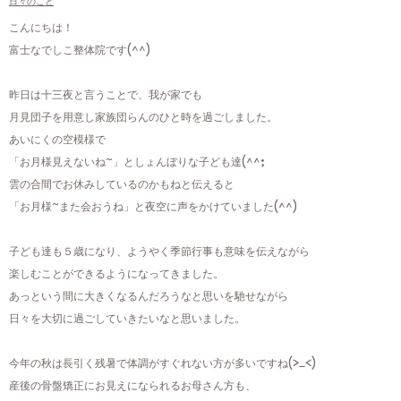
日々のこと
こんにちは！
富士なでしこ整体院です(^^)
昨日は十三夜と言うことで、我が家でも
月見団子を用意し家族団らんのひと時を過ごしました。
あいにくの空模様で
「お月様見えないね~」としょんぼりな子ども達(^^;
雲の合間でお休みしているのかもねと伝えると
「お月様~また会おうね」と夜空に声をかけていました(^^)
子ども達も５歳になり、ようやく季節行事も意味を伝えながら
楽しむことができるようになってきました。
あっという間に大きくなるんだろうなと思いを馳せながら
日々を大切に過ごしていきたいなと思いました。
今年の秋は長引く残暑で体調がすぐれない方が多いですね(>_<)
産後の骨盤矯正にお見えになられるお母さん方も、