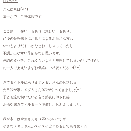
日々のこと
こんにちは(^^)
富士なでしこ整体院です
ここ数日、暑い日もあれば涼しい日もあり、
産後の骨盤矯正にお見えになるお母さん方も
いつもよりだるいかなとおっしゃっていたり、
不調が出やすい季節かなと思います。
体調の変化等、これくらいならと無理してしまいがちですが、
お一人で抱え込まずお気軽にご相談ください(^^)
さてタイトルにありますメダカさんのお話し☆
先日我が家にメダカさん6匹がやってきました(^^
子ども達の飼いたいと言う熱意に押され笑
水槽や濾過フィルターを準備し、お迎えしました。
我が家には金魚さんも３匹いるのですが、
小さなメダカさんがスイスイ泳ぐ姿もとても可愛く☆